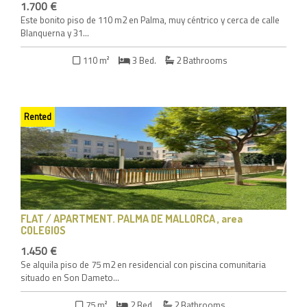
1.700 €
Este bonito piso de 110 m2 en Palma, muy céntrico y cerca de calle
Blanquerna y 31...
110 m²
3 Bed.
2 Bathrooms
Rented
FLAT / APARTMENT
. PALMA DE MALLORCA , area
COLEGIOS
1.450 €
Se alquila piso de 75 m2 en residencial con piscina comunitaria
situado en Son Dameto...
75 m²
2 Bed.
2 Bathrooms