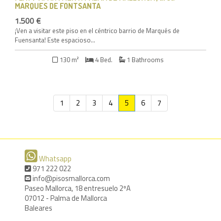
MARQUES DE FONTSANTA
1.500 €
¡Ven a visitar este piso en el céntrico barrio de Marqués de
Fuensanta! Este espacioso...
130 m²
4 Bed.
1 Bathrooms
1
2
3
4
5
6
7
Whatsapp
971 222 022
info@pisosmallorca.com
Paseo Mallorca, 18 entresuelo 2ºA
07012 - Palma de Mallorca
Baleares