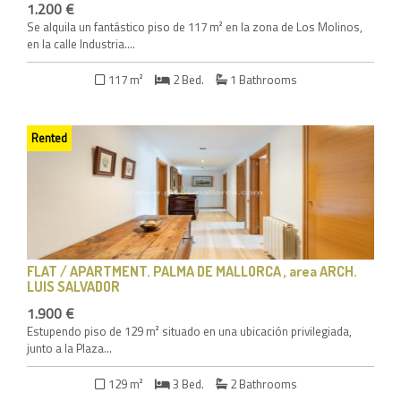
1.200 €
Se alquila un fantástico piso de 117 m² en la zona de Los Molinos,
en la calle Industria....
117 m²
2 Bed.
1 Bathrooms
Rented
FLAT / APARTMENT
. PALMA DE MALLORCA , area ARCH.
LUIS SALVADOR
1.900 €
Estupendo piso de 129 m² situado en una ubicación privilegiada,
junto a la Plaza...
129 m²
3 Bed.
2 Bathrooms