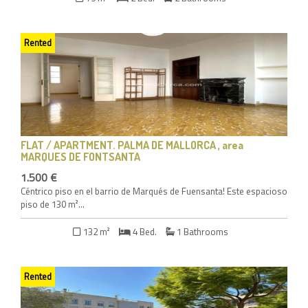
Rented
FLAT / APARTMENT
. PALMA DE MALLORCA , area
MARQUES DE FONTSANTA
1.500 €
Céntrico piso en el barrio de Marqués de Fuensanta! Este espacioso
piso de 130 m²...
132 m²
4 Bed.
1 Bathrooms
Rented