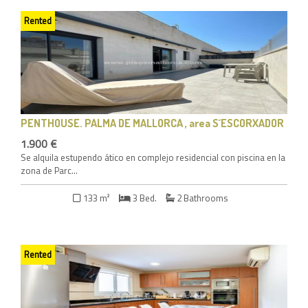
Rented
PENTHOUSE
. PALMA DE MALLORCA , area S´ESCORXADOR
1.900 €
Se alquila estupendo ático en complejo residencial con piscina en la
zona de Parc...
133 m²
3 Bed.
2 Bathrooms
Rented