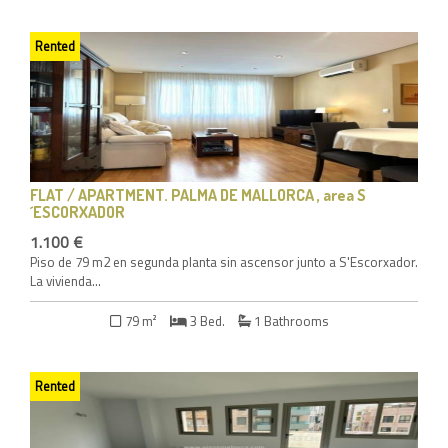
Rented
FLAT / APARTMENT
. PALMA DE MALLORCA , area S
´ESCORXADOR
1.100 €
Piso de 79 m2 en segunda planta sin ascensor junto a S'Escorxador.
La vivienda...
79 m²
3 Bed.
1 Bathrooms
Rented