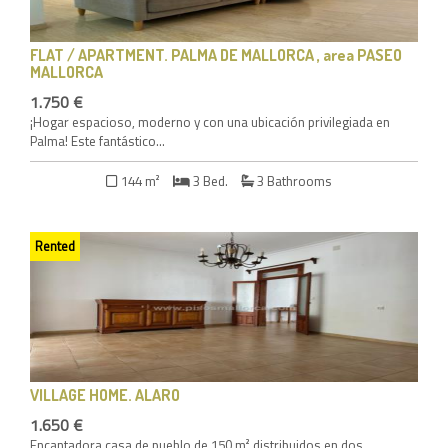
FLAT / APARTMENT
. PALMA DE MALLORCA , area PASEO
MALLORCA
1.750 €
¡Hogar espacioso, moderno y con una ubicación privilegiada en
Palma! Este fantástico...
144 m²
3 Bed.
3 Bathrooms
Rented
VILLAGE HOME
. ALARO
1.650 €
Encantadora casa de pueblo de 150 m² distribuidos en dos