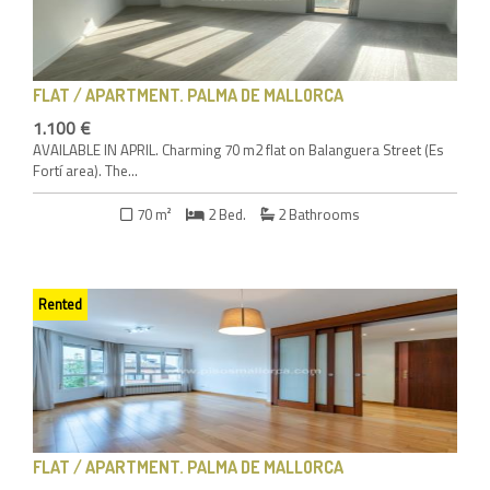
FLAT / APARTMENT
. PALMA DE MALLORCA
1.100 €
AVAILABLE IN APRIL. Charming 70 m2 flat on Balanguera Street (Es
Fortí area). The...
70 m²
2 Bed.
2 Bathrooms
Rented
FLAT / APARTMENT
. PALMA DE MALLORCA